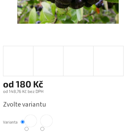
od
180 Kč
od
148,76 Kč
bez DPH
Měrná
Zvolte variantu
cena:
Varianta