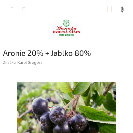
Přejít
NÁKUP
na
obsah
KOŠÍK
Aronie 20% + Jablko 80%
Značka:
Karel Gregora