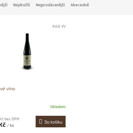
nější
Nejdražší
Nejprodávanější
Abecedně
Kód:
VV
vé víno
Skladem
 Kč bez DPH
Do košíku
 Kč
/ ks