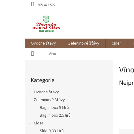
Přejít
605 471 527
na
obsah
Ovocné šťávy
Zeleninové šťávy
Cider
Domů
Víno
P
Vín
o
Přeskočit
s
Kategorie
kategorie
Nejpr
t
r
Ovocné šťávy
a
Zeleninové šťávy
n
Bag in box 5 litrů
n
í
Bag in box 2,5 lirů
p
Cider
a
Sklo 0,33 litrů
Ř