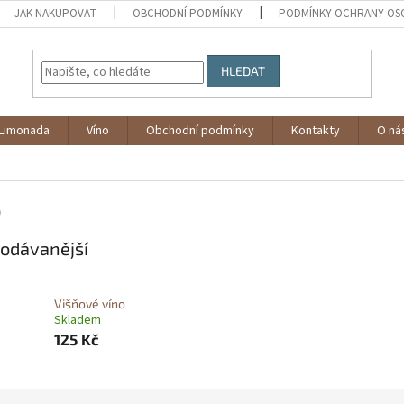
JAK NAKUPOVAT
OBCHODNÍ PODMÍNKY
PODMÍNKY OCHRANY OS
HLEDAT
Limonada
Víno
Obchodní podmínky
Kontakty
O ná
o
odávanější
Višňové víno
Skladem
125 Kč