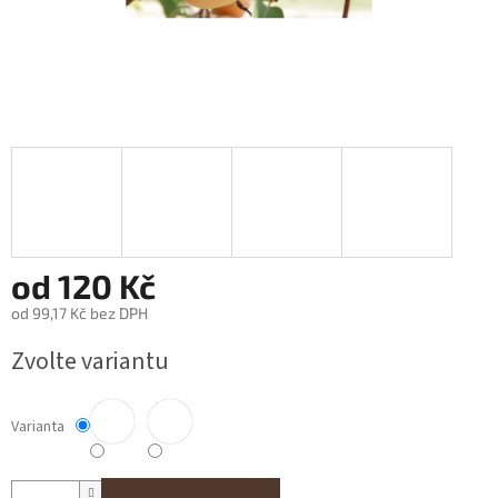
od
120 Kč
od
99,17 Kč
bez DPH
Měrná
Zvolte variantu
cena:
Varianta