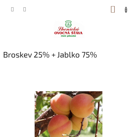
Přejít
NÁKUP
na
obsah
KOŠÍK
Broskev 25% + Jablko 75%