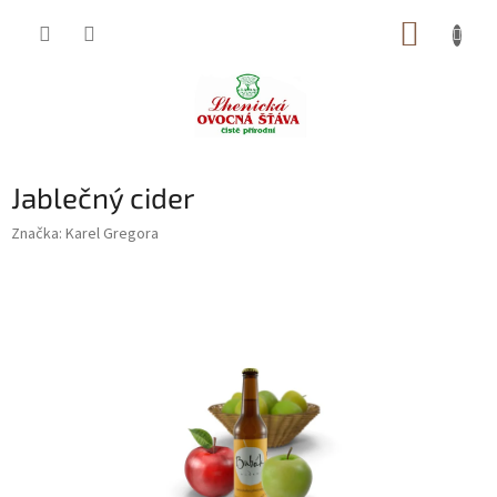
Přejít
NÁKUP
na
obsah
KOŠÍK
Jablečný cider
Značka:
Karel Gregora