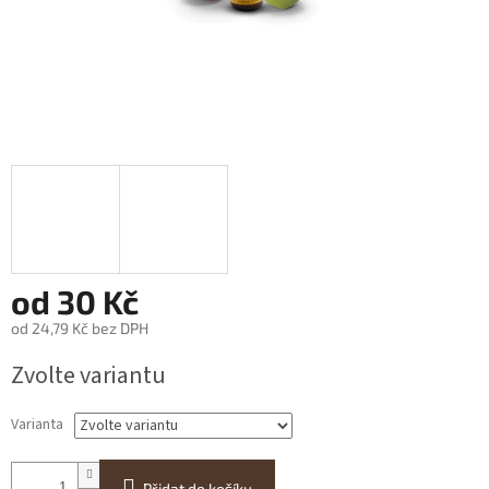
od
30 Kč
od
24,79 Kč
bez DPH
Měrná
Zvolte variantu
cena:
Varianta
Přidat do košíku