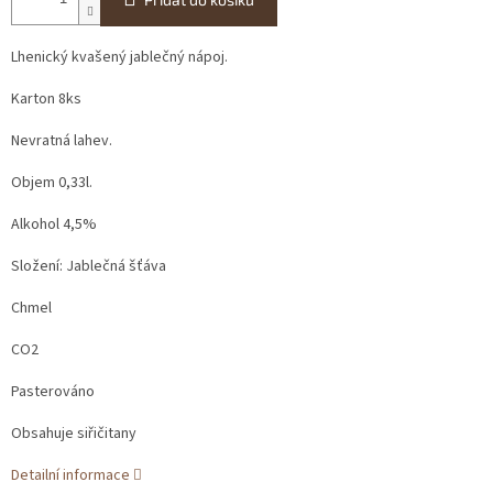
Lhenický kvašený jablečný nápoj.
Karton 8ks
Nevratná lahev.
Objem 0,33l.
Alkohol 4,5%
Složení: Jablečná šťáva
Chmel
CO2
Pasterováno
Obsahuje siřičitany
Detailní informace