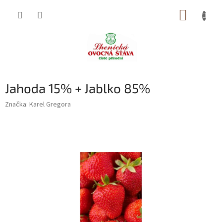
Přejít
NÁKUP
na
obsah
KOŠÍK
Jahoda 15% + Jablko 85%
Značka:
Karel Gregora