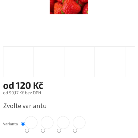
od
120 Kč
od
99,17 Kč
bez DPH
Měrná
Zvolte variantu
cena:
Varianta