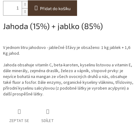
Přidat do košíku
Jahoda (15%) + jablko (85%)
V jednom litru jahodovo - jablečné šťávy je obsaženo: 1 kg jablek + 1,6
Kg jahod.
Jahoda obsahuje vitamín C, beta-karoten, kyselinu listovou a vitamin E,
dále minerály, zejména draslík, železo a vápník, stopové prvky: je
nejvíce bohatá na mangan ze všech ovocných druhů u nás, obsahuje
také fluor a fosfor. Dále enzymy, organické kyseliny vlákninu, třísloviny,
přírodní kyselinu salicylovou (z podobné látky je vyroben acylpyrin) a
další prospěšné látky.
ZEPTAT SE
SDÍLET